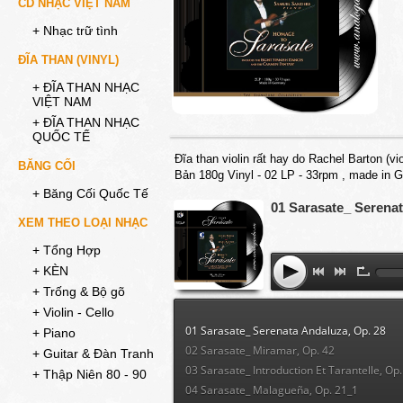
CD NHẠC VIỆT NAM
+ Nhạc trữ tình
ĐĨA THAN (VINYL)
+ ĐĨA THAN NHẠC
VIỆT NAM
+ ĐĨA THAN NHẠC
QUỐC TẾ
Đĩa than violin rất hay do Rachel Barton (vi
BĂNG CỐI
Bản 180g Vinyl - 02 LP - 33rpm , made in
+ Băng Cối Quốc Tế
01 Sarasate_ Serenat
XEM THEO LOẠI NHẠC
+ Tổng Hợp
+ KÈN
+ Trống & Bộ gõ
+ Violin - Cello
01 Sarasate_ Serenata Andaluza, Op. 28
+ Piano
02 Sarasate_ Miramar, Op. 42
+ Guitar & Đàn Tranh
03 Sarasate_ Introduction Et Tarantelle, Op.
+ Thập Niên 80 - 90
04 Sarasate_ Malagueña, Op. 21_1