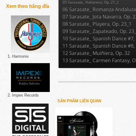
05 Sarasate_ Habanera, Op. 21_2
Xem theo hãng đĩa
06 Sarasate_ Romanza Andaluza,
07 Sarasate_ Jota Navarra, Op. 
08 Sarasate_ Playera, Op. 23_1
09 Sarasate_ Zapateado, Op. 23
10 Sarasate_ Spanish Dance #7,
11 Sarasate_ Spanish Dance #8,
12 Sarasate_ Muiñiera, Op. 32
1. Harmonix
13 Sarasate_ Carmen Fantasy, O
2. Impex Records
SẢN PHẨM LIÊN QUAN