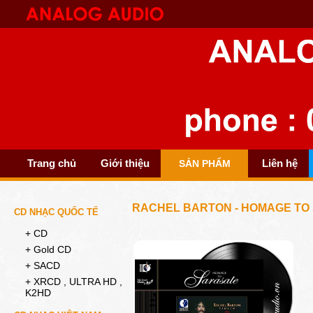
Trang chủ
Giới thiệu
Liên hệ
SẢN PHẨM
RACHEL BARTON - HOMAGE TO
CD NHẠC QUỐC TẾ
+ CD
+ Gold CD
+ SACD
+ XRCD , ULTRA HD ,
K2HD