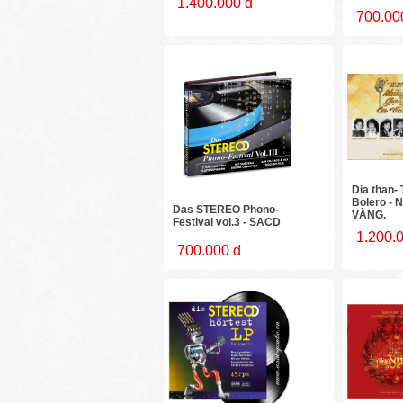
1.400.000 đ
700.00
Dia than-
Bolero -
Das STEREO Phono-
VÀNG.
Festival vol.3 - SACD
1.200.
700.000 đ