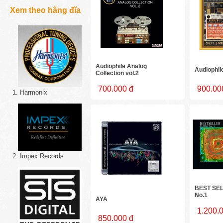
Xem theo hãng đĩa
Audiophile Analog
Audiophil
Collection vol.2
700.000 đ
900.00
1. Harmonix
2. Impex Records
BEST SE
No.1
AYA
1.200.
850.000 đ