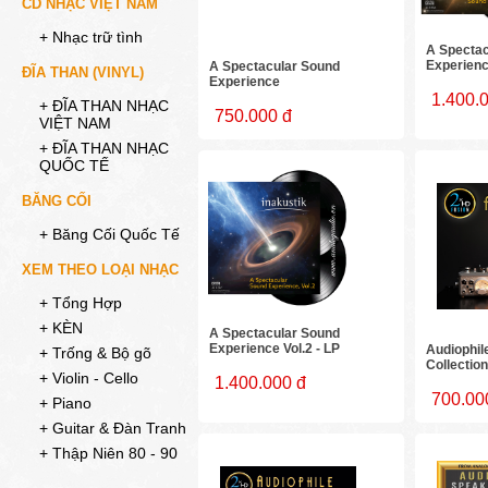
CD NHẠC VIỆT NAM
+ Nhạc trữ tình
A Spectac
Experienc
A Spectacular Sound
ĐĨA THAN (VINYL)
Experience
1.400.
+ ĐĨA THAN NHẠC
750.000 đ
VIỆT NAM
+ ĐĨA THAN NHẠC
QUỐC TẾ
BĂNG CỐI
+ Băng Cối Quốc Tế
XEM THEO LOẠI NHẠC
+ Tổng Hợp
+ KÈN
A Spectacular Sound
Experience Vol.2 - LP
Audiophil
+ Trống & Bộ gõ
Collection
+ Violin - Cello
1.400.000 đ
700.00
+ Piano
+ Guitar & Đàn Tranh
+ Thập Niên 80 - 90