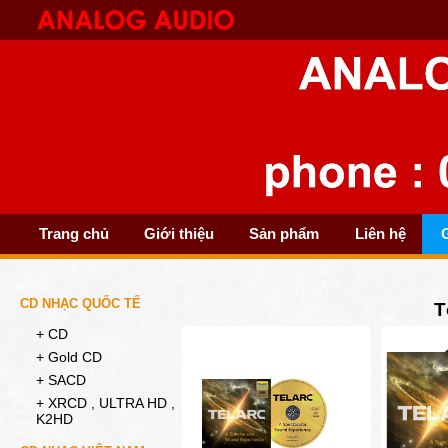
Trang chủ
Giới thiệu
Sản phẩm
Liên hệ
G
CD NHẠC QUỐC TẾ
T
+ CD
+ Gold CD
+ SACD
+ XRCD , ULTRA HD ,
K2HD