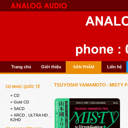
Trang chủ
Giới thiệu
Liên hệ
SẢN PHẨM
TSUYOSHI YAMAMOTO - MISTY F
CD NHẠC QUỐC TẾ
+ CD
+ Gold CD
+ SACD
+ XRCD , ULTRA HD ,
K2HD