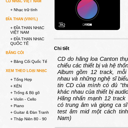
CD NHẠC VIỆT NAM
+ Nhạc trữ tình
ĐĨA THAN (VINYL)
+ ĐĨA THAN NHẠC
VIỆT NAM
+ ĐĨA THAN NHẠC
QUỐC TẾ
Chi tiết
BĂNG CỐI
CD do hãng loa Canton thự
+ Băng Cối Quốc Tế
chiếu các thiết bị và hệ thố
XEM THEO LOẠI NHẠC
Album gồm 12 track, mỗi
nhau và những nghệ sĩ biểu
+ Tổng Hợp
tin CD của mình có đủ "th
+ KÈN
khác nhau của thiết bị audi
+ Trống & Bộ gõ
Hãng nhấn mạnh 12 track 
+ Violin - Cello
có trung âm và giọng ca sĩ
+ Piano
test âm mid một cách tinh
+ Guitar & Đàn Tranh
Nam)
+ Thập Niên 80 - 90