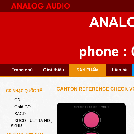
Trang chủ
Giới thiệu
Liên hệ
SẢN PHẨM
CANTON REFERENCE CHECK VO
CD NHẠC QUỐC TẾ
+ CD
+ Gold CD
+ SACD
+ XRCD , ULTRA HD ,
K2HD