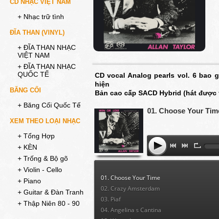
CD NHẠC VIỆT NAM
+ Nhạc trữ tình
ĐĨA THAN (VINYL)
+ ĐĨA THAN NHẠC
VIỆT NAM
+ ĐĨA THAN NHẠC
QUỐC TẾ
CD vocal Analog pearls vol. 6 bao 
hiện
BĂNG CỐI
Bản cao cấp SACD Hybrid (hát được t
+ Băng Cối Quốc Tế
01. Choose Your Tim
XEM THEO LOẠI NHẠC
+ Tổng Hợp
+ KÈN
+ Trống & Bộ gõ
+ Violin - Cello
01. Choose Your Time
+ Piano
02. Crazy Amsterdam
+ Guitar & Đàn Tranh
03. Piaf
+ Thập Niên 80 - 90
04. Angelina s Cantina