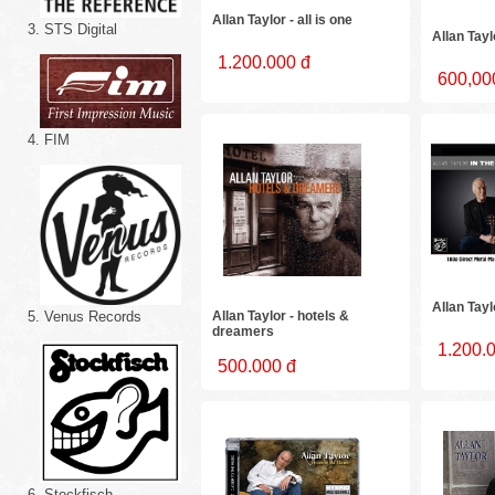
Allan Taylor - all is one
3. STS Digital
Allan Tayl
1.200.000 đ
600,00
4. FIM
Allan Tayl
Allan Taylor - hotels &
5. Venus Records
dreamers
1.200.
500.000 đ
6. Stockfisch