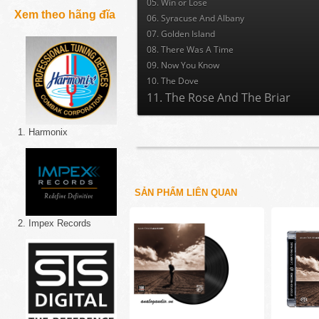
05. Win or Lose
Xem theo hãng đĩa
06. Syracuse And Albany
07. Golden Island
08. There Was A Time
09. Now You Know
10. The Dove
11. The Rose And The Briar
1. Harmonix
SẢN PHẨM LIÊN QUAN
2. Impex Records