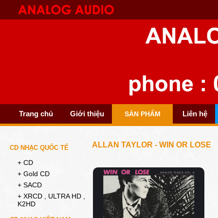
Trang chủ
Giới thiệu
Liên hệ
SẢN PHẨM
ALLAN TAYLOR - WIN OR LOSE
CD NHẠC QUỐC TẾ
+ CD
+ Gold CD
+ SACD
+ XRCD , ULTRA HD ,
K2HD