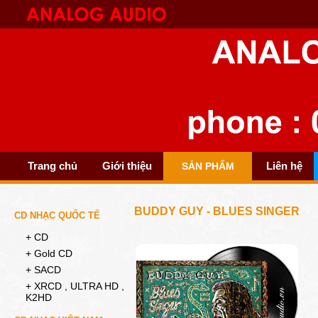
Trang chủ
Giới thiệu
Liên hệ
SẢN PHẨM
BUDDY GUY - BLUES SINGER
CD NHẠC QUỐC TẾ
+ CD
+ Gold CD
+ SACD
+ XRCD , ULTRA HD ,
K2HD