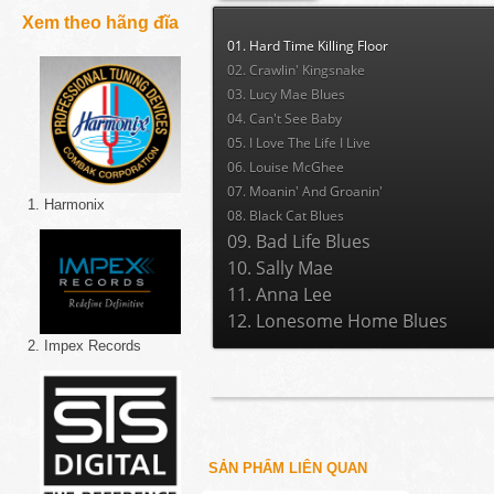
Xem theo hãng đĩa
01. Hard Time Killing Floor
02. Crawlin' Kingsnake
03. Lucy Mae Blues
04. Can't See Baby
05. I Love The Life I Live
06. Louise McGhee
07. Moanin' And Groanin'
1. Harmonix
08. Black Cat Blues
09. Bad Life Blues
10. Sally Mae
11. Anna Lee
12. Lonesome Home Blues
2. Impex Records
SẢN PHẨM LIÊN QUAN