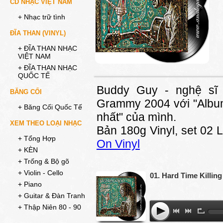
CD NHẠC VIỆT NAM
+ Nhạc trữ tình
ĐĨA THAN (VINYL)
+ ĐĨA THAN NHẠC
VIỆT NAM
+ ĐĨA THAN NHẠC
QUỐC TẾ
Buddy Guy - nghệ sĩ g
BĂNG CỐI
Grammy 2004 với "Album
+ Băng Cối Quốc Tế
nhất" của mình.
XEM THEO LOẠI NHẠC
Bản 180g Vinyl, set 02
+ Tổng Hợp
On Vinyl
+ KÈN
+ Trống & Bộ gõ
+ Violin - Cello
01. Hard Time Killing
+ Piano
+ Guitar & Đàn Tranh
+ Thập Niên 80 - 90