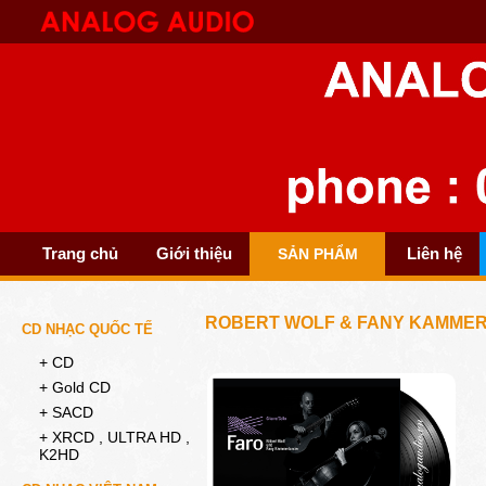
Trang chủ
Giới thiệu
Liên hệ
SẢN PHẨM
ROBERT WOLF & FANY KAMMER
CD NHẠC QUỐC TẾ
+ CD
+ Gold CD
+ SACD
+ XRCD , ULTRA HD ,
K2HD