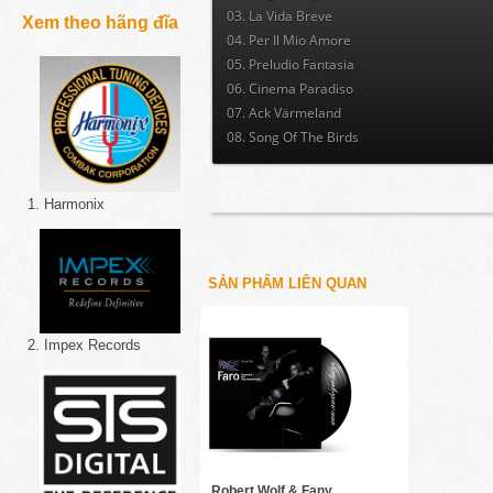
03. La Vida Breve
Xem theo hãng đĩa
04. Per Il Mio Amore
05. Preludio Fantasia
06. Cinema Paradiso
07. Ack Värmeland
08. Song Of The Birds
1. Harmonix
SẢN PHẨM LIÊN QUAN
2. Impex Records
Robert Wolf & Fany