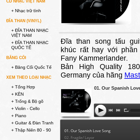
CD NHẠC VIỆT NAM
+ Nhạc trữ tình
ĐĨA THAN (VINYL)
+ ĐĨA THAN NHẠC
VIỆT NAM
Đĩa than song tấu gu
+ ĐĨA THAN NHẠC
QUỐC TẾ
khúc rất hay với phần 
Fany Kammerlander.
BĂNG CỐI
Bản High Quality 18
+ Băng Cối Quốc Tế
Germany của hãng
Mast
XEM THEO LOẠI NHẠC
+ Tổng Hợp
01. Our Spanish Lov
+ KÈN
+ Trống & Bộ gõ
+ Violin - Cello
+ Piano
+ Guitar & Đàn Tranh
+ Thập Niên 80 - 90
01. Our Spanish Love Song
02. Fragile/ Layor