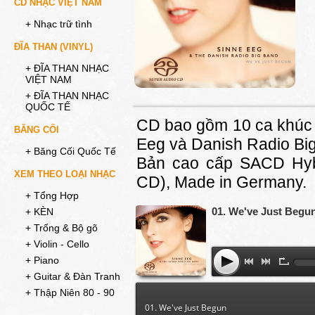
CD NHẠC VIỆT NAM
+ Nhạc trữ tình
ĐĨA THAN (VINYL)
+ ĐĨA THAN NHẠC
VIỆT NAM
+ ĐĨA THAN NHẠC
QUỐC TẾ
CD bao gồm 10 ca khúc 
BĂNG CỐI
Eeg và Danish Radio Big
+ Băng Cối Quốc Tế
Bản cao cấp SACD Hybi
XEM THEO LOẠI NHẠC
CD), Made in Germany.
+ Tổng Hợp
01. We've Just Begu
+ KÈN
+ Trống & Bộ gõ
+ Violin - Cello
+ Piano
+ Guitar & Đàn Tranh
+ Thập Niên 80 - 90
01. We've Just Begun