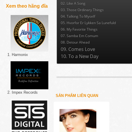
02. Like A Song
Xem theo hãng đĩa
03. Those Ordinary Things
04. Talking To Myself
05. Hvorfor Er Lykken Sa Lunefuld
06. My Favorite Things
07. Samba Em Comum
08. Detour Ahead
09. Comes Love
1. Harmonix
10. To a New Day
2. Impex Records
SẢN PHẨM LIÊN QUAN