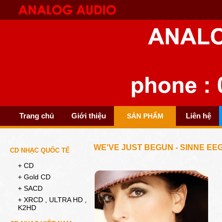
Trang chủ
Giới thiệu
Liên hệ
SẢN PHẨM
WE'VE JUST BEGUN - SINNE EE
CD NHẠC QUỐC TẾ
+ CD
+ Gold CD
+ SACD
+ XRCD , ULTRA HD ,
K2HD