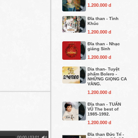
1.200.000 d
Đĩa than - Tình
Khúc
1.200.000 d
Đĩa than - Nhạc
giáng Sinh
1.200.000 d
Dia than- Tuyệt
phẩm Bolero -
NHỮNG GIỌNG CA
VÀNG.
1.200.000 d
Đĩa than - TUẤN
VŨ The best of
1985-1992.
1.200.000 d
Đĩa than Đức Trí -
00:00 / 03:01