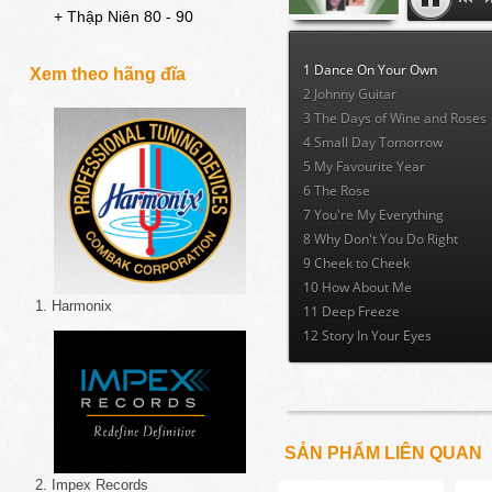
+ Thập Niên 80 - 90
1 Dance On Your Own
Xem theo hãng đĩa
2 Johnny Guitar
3 The Days of Wine and Roses
4 Small Day Tomorrow
5 My Favourite Year
6 The Rose
7 You're My Everything
8 Why Don't You Do Right
9 Cheek to Cheek
10 How About Me
1. Harmonix
11 Deep Freeze
12 Story In Your Eyes
SẢN PHẨM LIÊN QUAN
2. Impex Records