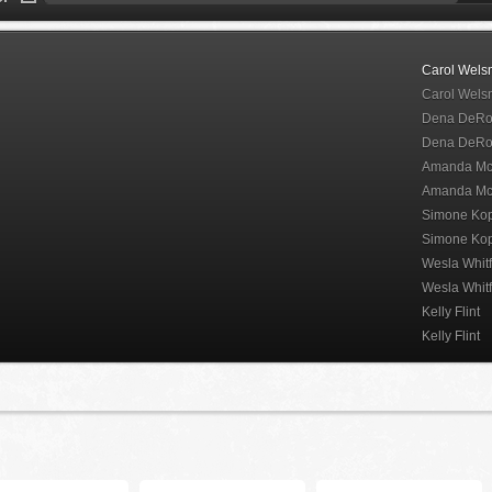
Carol Wel
Carol Wel
Dena DeRo
Dena DeRo
Amanda M
Amanda M
Simone Ko
Simone Ko
Wesla Whitf
Wesla Whitf
Kelly Flint
Kelly Flint