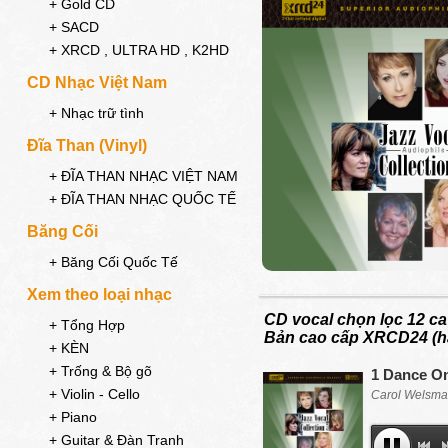
+ Gold CD
+ SACD
+ XRCD , ULTRA HD , K2HD
CD Nhạc Việt Nam
+ Nhạc trữ tình
Đĩa Than (Vinyl)
+ ĐĨA THAN NHẠC VIỆT NAM
+ ĐĨA THAN NHẠC QUỐC TẾ
Băng Cối
+ Băng Cối Quốc Tế
Xem theo loại nhạc
CD vocal chọn lọc 12 ca
+ Tổng Hợp
Bản cao cấp XRCD24 (há
+ KÈN
+ Trống & Bộ gõ
1 Dance O
+ Violin - Cello
Carol Welsm
+ Piano
+ Guitar & Đàn Tranh