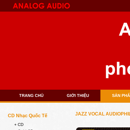
TRANG CHỦ
GIỚI THIỆU
SẢN PH
JAZZ VOCAL AUDIOPHI
CD Nhạc Quốc Tế
+ CD