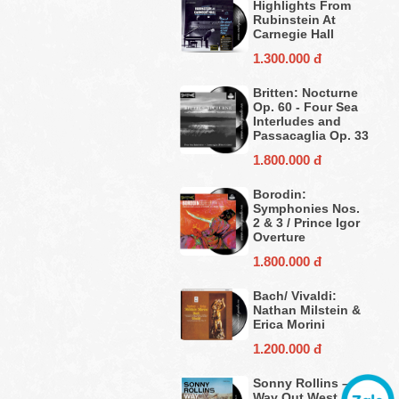
Highlights From
Rubinstein At
Carnegie Hall
1.300.000 đ
Britten: Nocturne
Op. 60 - Four Sea
Interludes and
Passacaglia Op. 33
1.800.000 đ
Borodin:
Symphonies Nos.
2 & 3 / Prince Igor
Overture
1.800.000 đ
Bach/ Vivaldi:
Nathan Milstein &
Erica Morini
1.200.000 đ
Sonny Rollins ‎–
Way Out West