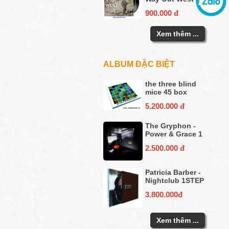
900.000 đ
Xem thêm ...
ALBUM ĐẶC BIỆT
the three blind
mice 45 box
5.200.000 đ
The Gryphon -
Power & Grace 1
2.500.000 đ
Patricia Barber -
Nightclub 1STEP
3.800.000đ
Xem thêm ...