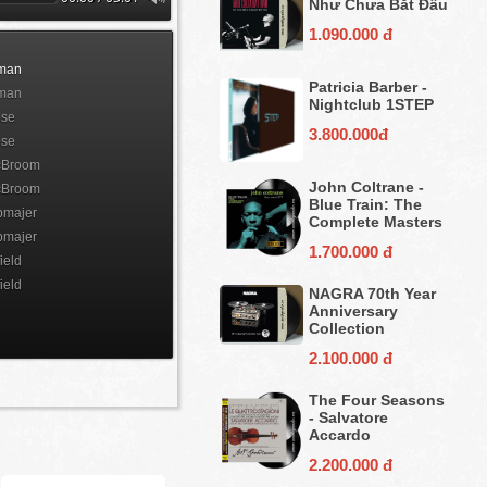
Như Chưa Bắt Đầu
1.090.000 đ
sman
Patricia Barber -
sman
Nightclub 1STEP
se
3.800.000đ
se
cBroom
John Coltrane -
cBroom
Blue Train: The
pmajer
Complete Masters
pmajer
1.700.000 đ
ield
ield
NAGRA 70th Year
Anniversary
Collection
2.100.000 đ
The Four Seasons
- Salvatore
Accardo
2.200.000 đ