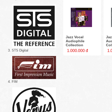
Jazz Vocal
Jaz
Audiophile
Aud
Collection
Col
3. STS Digital
1.000.000 đ
1.
4. FIM