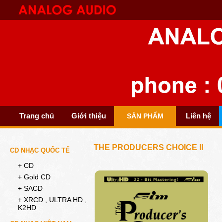
Trang chủ
Giới thiệu
Liên hệ
SẢN PHẨM
THE PRODUCERS CHOICE II
CD NHẠC QUỐC TẾ
+ CD
+ Gold CD
+ SACD
+ XRCD , ULTRA HD ,
K2HD