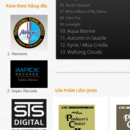
06. Duck's Quarrel
Xem theo hãng đĩa
07. With a Wave of My Sleeve
08. Take Five
09. Limelight
10. Aqua Marine
11. Autumn in Seattle
12. Kyrie / Misa Criolla
13. Waltzing Clouds
1. Harmonix
SẢN PHẨM LIÊN QUAN
2. Impex Records