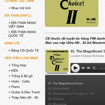
CD NHẠC VIỆT NAM
+ Nhạc trữ tình
ĐĨA THAN (VINYL)
+ ĐĨA THAN NHẠC
VIỆT NAM
+ ĐĨA THAN NHẠC
QUỐC TẾ
CD thuốc rất tuyệt do hãng FIM danh
Bản cao cấp Ultra HD , 32-bit Masteri
BĂNG CỐI
+ Băng Cối Quốc Tế
01. The Magnificent 
London Festival Orchestra
XEM THEO LOẠI NHẠC
+ Tổng Hợp
+ KÈN
+ Trống & Bộ gõ
+ Violin - Cello
01. The Magnificent Seven
+ Piano
02. Shenandoah
+ Guitar & Đàn Tranh
03. Divertimento in D major, K. 136
+ Thập Niên 80 - 90
04. Feelings
05. Moonglow