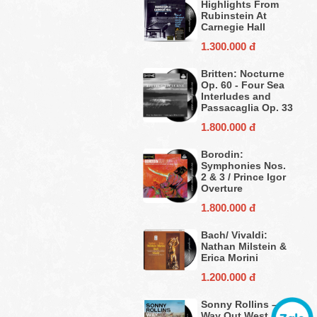
Highlights From
Rubinstein At
Carnegie Hall
1.300.000 đ
Britten: Nocturne
Op. 60 - Four Sea
Interludes and
Passacaglia Op. 33
1.800.000 đ
Borodin:
Symphonies Nos.
2 & 3 / Prince Igor
Overture
1.800.000 đ
Bach/ Vivaldi:
Nathan Milstein &
Erica Morini
1.200.000 đ
Sonny Rollins ‎–
Way Out West