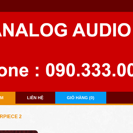
ẨM
LIÊN HỆ
GIỎ HÀNG (0)
RPIECE 2