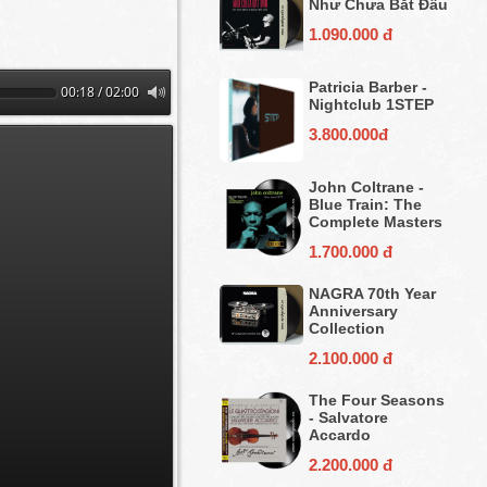
Như Chưa Bắt Đầu
1.090.000 đ
Patricia Barber -
00:19 / 02:00
Nightclub 1STEP
3.800.000đ
John Coltrane -
Blue Train: The
Complete Masters
1.700.000 đ
NAGRA 70th Year
Anniversary
Collection
2.100.000 đ
The Four Seasons
- Salvatore
Accardo
2.200.000 đ