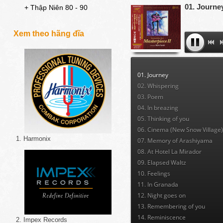
01. Journe
+ Thập Niên 80 - 90
Xem theo hãng đĩa
01. Journey
02. Whispering
03. Poem
04. In breazing
05. Thinking of you
06. Cinema (New Snow Village
1. Harmonix
07. Memory of Arashiyama
08. At Hotel La Mirador
09. Elapsed Waltz
10. Feelings
11. In Granada
12. Night goes on
13. Remembering of you
14. Reminiscence
2. Impex Records