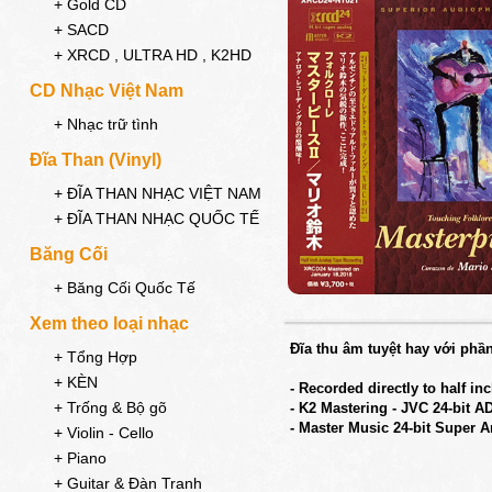
+ Gold CD
+ SACD
+ XRCD , ULTRA HD , K2HD
CD Nhạc Việt Nam
+ Nhạc trữ tình
Đĩa Than (Vinyl)
+ ĐĨA THAN NHẠC VIỆT NAM
+ ĐĨA THAN NHẠC QUỐC TẾ
Băng Cối
+ Băng Cối Quốc Tế
Xem theo loại nhạc
Đĩa thu âm tuyệt hay với phần
+ Tổng Hợp
+ KÈN
- Recorded directly to half in
+ Trống & Bộ gõ
- K2 Mastering - JVC 24-bit 
- Master Music 24-bit Super 
+ Violin - Cello
+ Piano
+ Guitar & Đàn Tranh