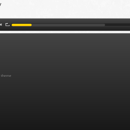
y
) theme