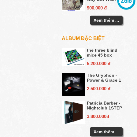
900.000 đ
Xem thêm ...
ALBUM ĐẶC BIỆT
the three blind
mice 45 box
5.200.000 đ
The Gryphon -
Power & Grace 1
2.500.000 đ
Patricia Barber -
Nightclub 1STEP
3.800.000đ
Xem thêm ...