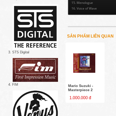
15. Menologue
16. Voice of Wave
SẢN PHẨM LIÊN QUAN
3. STS Digital
4. FIM
Mario Suzuki -
Masterpiece 2
1.000.000 đ