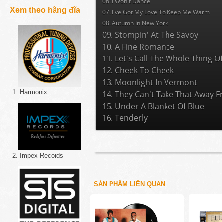
06. I Won't Dance
Xem theo hãng đĩa
07. I've Got My Love To Keep Me Warm
08. Autumn In New York
09. Stompin' At The Savoy
10. A Fine Romance
11. Let's Call The Whole Thing Of
12. Cheek To Cheek
13. Moonlight In Vermont
1. Harmonix
14. They Can't Take That Away 
15. Under A Blanket Of Blue
16. Tenderly
2. Impex Records
SẢN PHẨM LIÊN QUAN