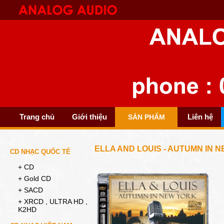
Trang chủ
Giới thiệu
Liên hệ
SẢN PHẨM
ELLA AND LOUIS - AUTUMN IN 
CD NHẠC QUỐC TẾ
+ CD
+ Gold CD
+ SACD
+ XRCD , ULTRA HD ,
K2HD