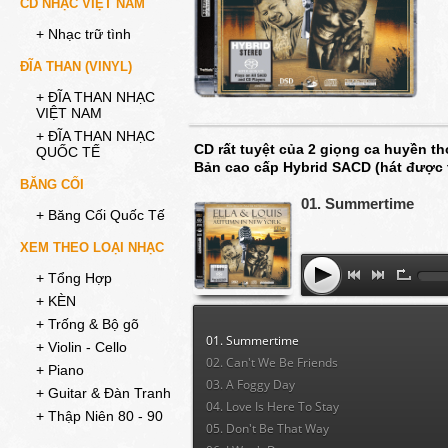
CD NHẠC VIỆT NAM
+ Nhạc trữ tình
ĐĨA THAN (VINYL)
+ ĐĨA THAN NHẠC
VIỆT NAM
+ ĐĨA THAN NHẠC
CD rất tuyệt của 2 giọng ca huyền th
QUỐC TẾ
Bản cao cấp Hybrid SACD (hát được 
BĂNG CỐI
01. Summertime
+ Băng Cối Quốc Tế
XEM THEO LOẠI NHẠC
+ Tổng Hợp
+ KÈN
+ Trống & Bộ gõ
01. Summertime
+ Violin - Cello
02. Can't We Be Friends
+ Piano
03. A Foggy Day
+ Guitar & Đàn Tranh
04. Love Is Here To Stay
+ Thập Niên 80 - 90
05. Don't Be That Way