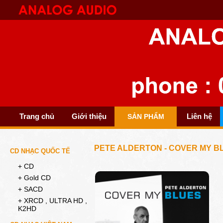
Trang chủ
Giới thiệu
Liên hệ
SẢN PHẨM
PETE ALDERTON - COVER MY B
CD NHẠC QUỐC TẾ
+ CD
+ Gold CD
+ SACD
+ XRCD , ULTRA HD ,
K2HD