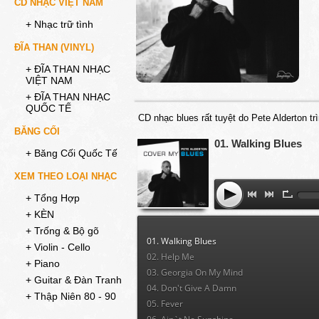
CD NHẠC VIỆT NAM
+ Nhạc trữ tình
ĐĨA THAN (VINYL)
+ ĐĨA THAN NHẠC
VIỆT NAM
+ ĐĨA THAN NHẠC
QUỐC TẾ
CD nhạc blues rất tuyệt do Pete Alderton t
BĂNG CỐI
01. Walking Blues
+ Băng Cối Quốc Tế
XEM THEO LOẠI NHẠC
+ Tổng Hợp
+ KÈN
+ Trống & Bộ gõ
01. Walking Blues
+ Violin - Cello
02. Help Me
+ Piano
03. Georgia On My Mind
+ Guitar & Đàn Tranh
04. Don't Give A Damn
+ Thập Niên 80 - 90
05. Fever