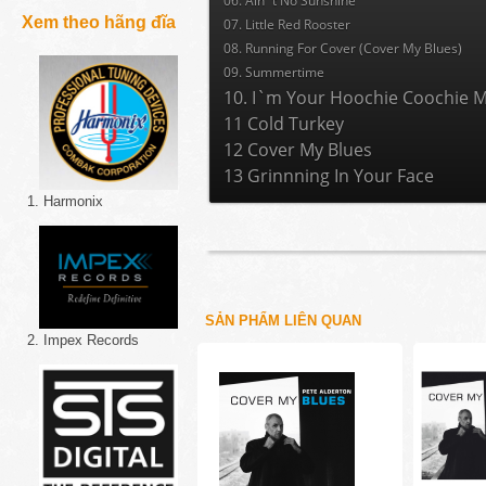
06. Ain`t No Sunshine
Xem theo hãng đĩa
07. Little Red Rooster
08. Running For Cover (Cover My Blues)
09. Summertime
10. I`m Your Hoochie Coochie 
11 Cold Turkey
12 Cover My Blues
13 Grinnning In Your Face
1. Harmonix
SẢN PHẨM LIÊN QUAN
2. Impex Records