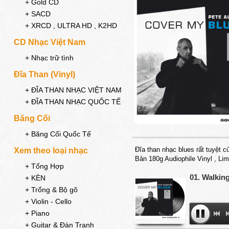
+ Gold CD
+ SACD
+ XRCD , ULTRA HD , K2HD
CD Nhạc Việt Nam
+ Nhạc trữ tình
Đĩa Than (Vinyl)
+ ĐĨA THAN NHẠC VIỆT NAM
+ ĐĨA THAN NHẠC QUỐC TẾ
Băng Cối
+ Băng Cối Quốc Tế
Đĩa than nhạc blues rất tuyệt 
Xem theo loại nhạc
Bản 180g Audiophile Vinyl , Li
+ Tổng Hợp
01. Walkin
+ KÈN
+ Trống & Bộ gõ
+ Violin - Cello
+ Piano
+ Guitar & Đàn Tranh