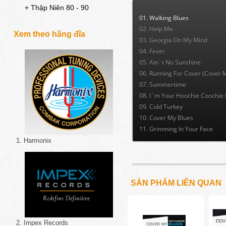
+ Thập Niên 80 - 90
01. Walking Blues
02. Help Me
Xem theo hãng đĩa
03. Georgia On My Mind
04. Fever
05. Ain`t No Sunshine
06. Running For Cover (Cover 
07. Summertime
08. I`m Your Hoochie Coochie
09. Cold Turkey
10. Cover My Blues
11. Grinnning In Your Face
1. Harmonix
SẢN PHẨM LIÊN QUAN
2. Impex Records