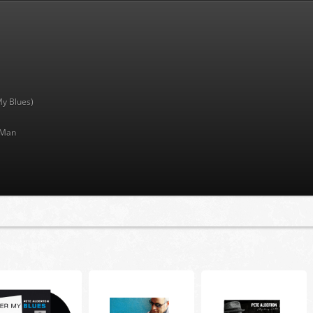
My Blues)
 Man