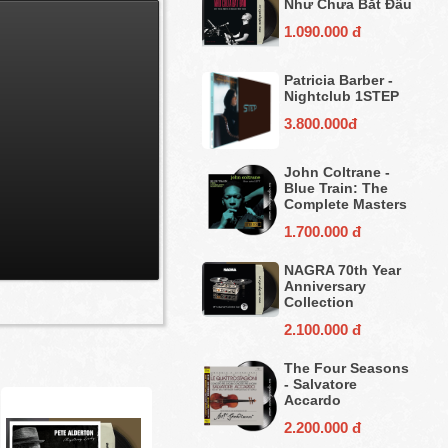
Như Chưa Bắt Đầu
1.090.000 đ
Patricia Barber -
Nightclub 1STEP
3.800.000đ
John Coltrane -
Blue Train: The
Complete Masters
1.700.000 đ
NAGRA 70th Year
Anniversary
Collection
2.100.000 đ
The Four Seasons
- Salvatore
Accardo
2.200.000 đ