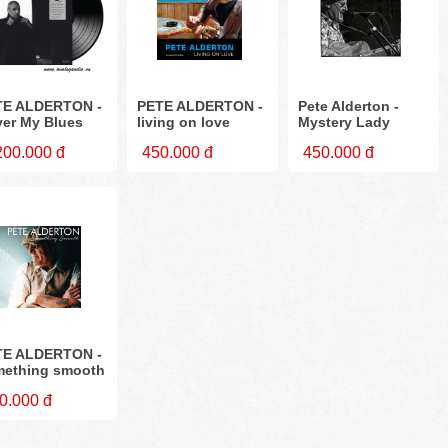
TE ALDERTON -
PETE ALDERTON -
Pete Alderton -
er My Blues
living on love
Mystery Lady
200.000 đ
450.000 đ
450.000 đ
TE ALDERTON -
mething smooth
0.000 đ