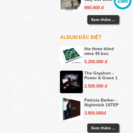
900.000 đ
Xem thêm ...
ALBUM ĐẶC BIỆT
the three blind
mice 45 box
5.200.000 đ
The Gryphon -
Power & Grace 1
2.500.000 đ
Patricia Barber -
Nightclub 1STEP
3.800.000đ
Xem thêm ...