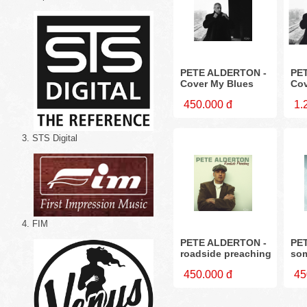
PETE ALDERTON -
PE
Cover My Blues
Cov
450.000 đ
1.
3. STS Digital
4. FIM
PETE ALDERTON -
PE
roadside preaching
so
450.000 đ
45