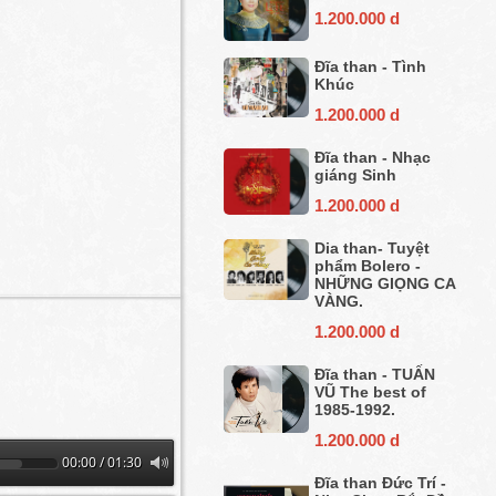
1.200.000 d
Đĩa than - Tình
Khúc
1.200.000 d
Đĩa than - Nhạc
giáng Sinh
1.200.000 d
Dia than- Tuyệt
phẩm Bolero -
NHỮNG GIỌNG CA
VÀNG.
1.200.000 d
Đĩa than - TUẤN
VŨ The best of
1985-1992.
1.200.000 d
00:00 / 01:30
Đĩa than Đức Trí -