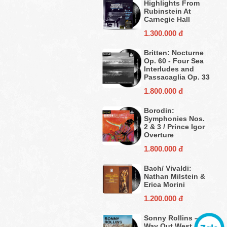
Highlights From
Rubinstein At
Carnegie Hall
1.300.000 đ
Britten: Nocturne
Op. 60 - Four Sea
Interludes and
Passacaglia Op. 33
1.800.000 đ
Borodin:
Symphonies Nos.
2 & 3 / Prince Igor
Overture
1.800.000 đ
Bach/ Vivaldi:
Nathan Milstein &
Erica Morini
1.200.000 đ
Sonny Rollins ‎–
Way Out West