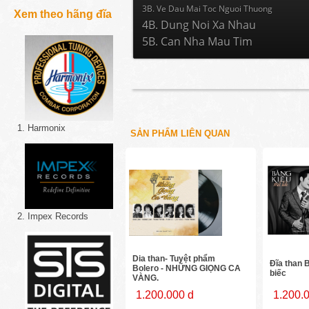
3B. Ve Dau Mai Toc Nguoi Thuong
Xem theo hãng đĩa
4B. Dung Noi Xa Nhau
5B. Can Nha Mau Tim
1. Harmonix
SẢN PHẨM LIÊN QUAN
2. Impex Records
Dia than- Tuyệt phẩm
Đĩa than 
Bolero - NHỮNG GIỌNG CA
biếc
VÀNG.
1.200.000 d
1.200.