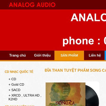
Trang chủ
Giới thiệu
Liên hệ
SẢN PHẨM
ĐĨA THAN TUYỆT PHẨM SONG C
CD NHẠC QUỐC TẾ
+ CD
+ Gold CD
+ SACD
+ XRCD , ULTRA HD ,
K2HD