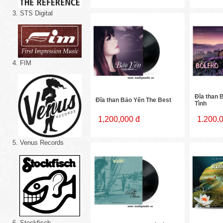
3. STS Digital
4. FIM
Đĩa than 
Đĩa than Bảo Yến The Best
Tình
1,200,000 đ
1.200.
5. Venus Records
6. Stockfisch