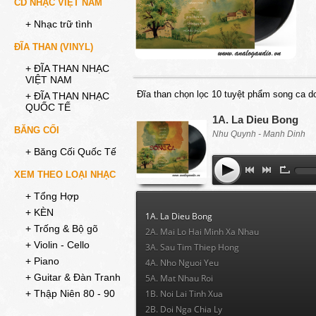
CD NHẠC VIỆT NAM
+ Nhạc trữ tình
ĐĨA THAN (VINYL)
+ ĐĨA THAN NHẠC
VIỆT NAM
Đĩa than chọn lọc 10 tuyệt phẩm song ca do
+ ĐĨA THAN NHẠC
QUỐC TẾ
1A. La Dieu Bong
BĂNG CỐI
Nhu Quynh - Manh Dinh
+ Băng Cối Quốc Tế
XEM THEO LOẠI NHẠC
+ Tổng Hợp
+ KÈN
1A. La Dieu Bong
+ Trống & Bộ gõ
2A. Mai Lo Hai Minh Xa Nhau
+ Violin - Cello
3A. Sau Tim Thiep Hong
+ Piano
4A. Nho Nguoi Yeu
+ Guitar & Đàn Tranh
5A. Mat Nhau Roi
1B. Noi Lai Tinh Xua
+ Thập Niên 80 - 90
2B. Doi Nga Chia Ly