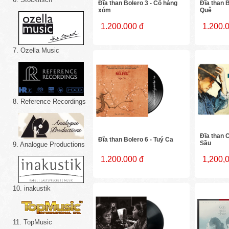
Đĩa than Bolero 3 - Cô hàng
Đĩa than B
xóm
Quê
1.200.000 đ
1.200.
7. Ozella Music
8. Reference Recordings
Đĩa than C
Đĩa than Bolero 6 - Tuý Ca
Sầu
9. Analogue Productions
1.200.000 đ
1,200,
10. inakustik
11. TopMusic