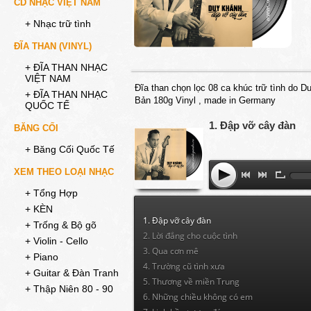
CD NHẠC VIỆT NAM
+ Nhạc trữ tình
ĐĨA THAN (VINYL)
+ ĐĨA THAN NHẠC
VIỆT NAM
Đĩa than chọn lọc 08 ca khúc trữ tình do D
+ ĐĨA THAN NHẠC
Bản 180g Vinyl , made in Germany
QUỐC TẾ
1. Đập vỡ cây đàn
BĂNG CỐI
+ Băng Cối Quốc Tế
XEM THEO LOẠI NHẠC
+ Tổng Hợp
+ KÈN
1. Đập vỡ cây đàn
+ Trống & Bộ gõ
2. Lời đắng cho cuộc tình
+ Violin - Cello
3. Qua cơn mê
+ Piano
4. Trường cũ tình xưa
+ Guitar & Đàn Tranh
5. Thương về miền Trung
+ Thập Niên 80 - 90
6. Những chiều không có em