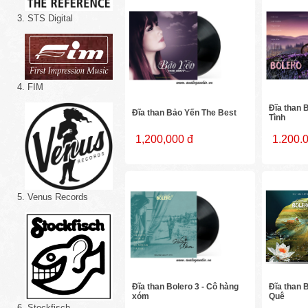
3. STS Digital
4. FIM
Đĩa than 
Đĩa than Bảo Yến The Best
Tình
1,200,000 đ
1.200.
5. Venus Records
Đĩa than Bolero 3 - Cô hàng
Đĩa than B
xóm
Quê
6. Stockfisch