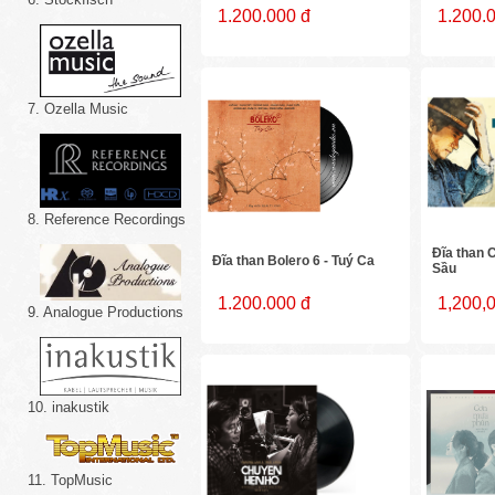
1.200.000 đ
1.200.
7. Ozella Music
8. Reference Recordings
Đĩa than C
Đĩa than Bolero 6 - Tuý Ca
Sầu
1.200.000 đ
1,200,
9. Analogue Productions
10. inakustik
11. TopMusic