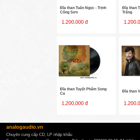
Đĩa than Tuấn Ngọc - Trịnh
Đĩa than 
Công Sơn
Trắng
1.200.000 đ
1.200.
Đĩa than Tuyệt Phẩm Song
Đĩa than 
Ca
1,200,000 đ
1.200.
analogaudio.vn
Chuyên cung cấp CD, LP nhập khẩu