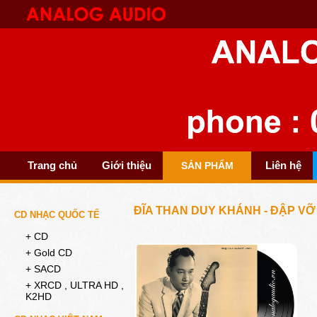
Trang chủ
Giới thiệu
Liên hệ
SẢN PHẨM
ĐĨA THAN DUY KHÁNH - ĐẬP V
CD NHẠC QUỐC TẾ
+ CD
+ Gold CD
+ SACD
+ XRCD , ULTRA HD ,
K2HD