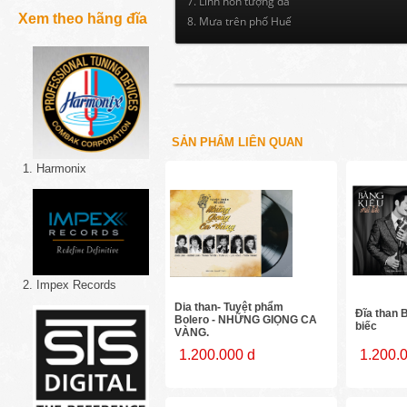
7. Linh hồn tượng đá
Xem theo hãng đĩa
8. Mưa trên phố Huế
SẢN PHẨM LIÊN QUAN
1. Harmonix
2. Impex Records
Dia than- Tuyệt phẩm
Đĩa than 
Bolero - NHỮNG GIỌNG CA
biếc
VÀNG.
1.200.000 d
1.200.