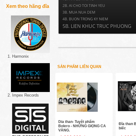
2B. AI CHO TOI TINH YEU
Xem theo hãng đĩa
3B. MUA NUA DEM
4B. BUON TRONG KY NIEM
5B. LIEN KHUC TRUC PHUONG
1. Harmonix
SẢN PHẨM LIÊN QUAN
2. Impex Records
Dia than- Tuyệt phẩm
Đĩa than 
Bolero - NHỮNG GIỌNG CA
biếc
VÀNG.