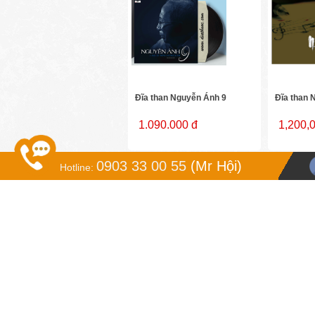
Đĩa than Nguyễn Ánh 9
Đĩa than 
1.090.000 đ
1,200,
0903 33 00 55
(Mr Hội)
Hotline:
Đĩa than Như Quỳnh - duyên
Đĩa than 
kiếp
Best
1.200.000 đ
1.200.