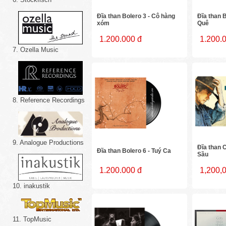
Đĩa than Bolero 3 - Cô hàng
Đĩa than B
xóm
Quê
1.200.000 đ
1.200.
7. Ozella Music
8. Reference Recordings
9. Analogue Productions
Đĩa than C
Đĩa than Bolero 6 - Tuý Ca
Sầu
1.200.000 đ
1,200,
10. inakustik
11. TopMusic