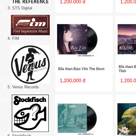
1.200.000 d
1.200.
3. STS Digital
4. FIM
Đĩa than 
Đĩa than Bảo Yến The Best
Tình
1,200,000 đ
1.200.
5. Venus Records
6. Stockfisch