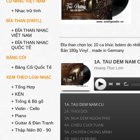
CD NHẠC VIỆT NAM
+ Nhạc trữ tình
ĐĨA THAN (VINYL)
+ ĐĨA THAN NHẠC
VIỆT NAM
+ ĐĨA THAN NHẠC
Đĩa than chọn lọc 10 ca khúc bolero do nhiề
QUỐC TẾ
Bản 180g Vinyl , made in Germany
BĂNG CỐI
1A. TAU DEM NAM 
+ Băng Cối Quốc Tế
Hoang Thuc Linh
XEM THEO LOẠI NHẠC
+ Tổng Hợp
+ KÈN
+ Trống & Bộ gõ
1A. TAU DEM NAM CU
+ Violin - Cello
2A. THOI DOI
+ Piano
3A. NUA DEM NGOAI PHO
+ Guitar & Đàn Tranh
4A. CHIEU CUOI TUAN
+ Thập Niên 80 - 90
5A. CHUYEN CHUNG MINH
1B. HAI LOI MONG