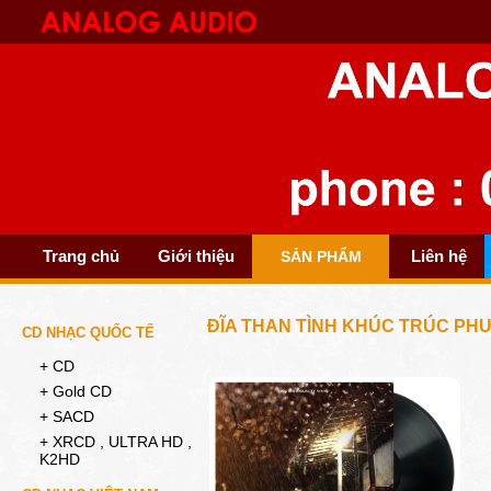
Trang chủ
Giới thiệu
Liên hệ
SẢN PHẨM
ĐĨA THAN TÌNH KHÚC TRÚC PH
CD NHẠC QUỐC TẾ
+ CD
+ Gold CD
+ SACD
+ XRCD , ULTRA HD ,
K2HD