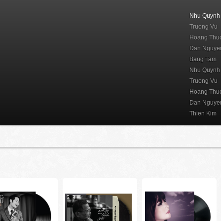
Nhu Quynh
Truong Vu
Hoang Thuc
Dan Nguye
Bang Tam
Nhu Quynh
Truong Vu
Hoang Thuc
Dan Nguye
Thien Kim