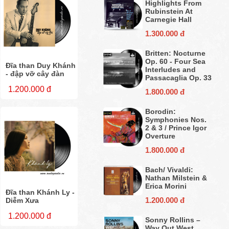
Highlights From
Rubinstein At
Carnegie Hall
1.300.000 đ
Britten: Nocturne
Op. 60 - Four Sea
Đĩa than Duy Khánh
Interludes and
- đập vỡ cây đàn
Passacaglia Op. 33
1.200.000 đ
1.800.000 đ
Borodin:
Symphonies Nos.
2 & 3 / Prince Igor
Overture
1.800.000 đ
Bach/ Vivaldi:
Nathan Milstein &
Erica Morini
Đĩa than Khánh Ly -
1.200.000 đ
Diễm Xưa
1.200.000 đ
Sonny Rollins ‎–
Way Out West