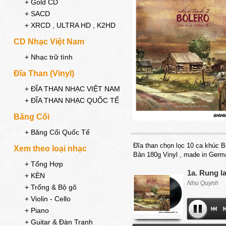
+ Gold CD
+ SACD
+ XRCD , ULTRA HD , K2HD
CD Nhạc Việt Nam
+ Nhạc trữ tình
Đĩa Than (Vinyl)
+ ĐĨA THAN NHẠC VIỆT NAM
+ ĐĨA THAN NHẠC QUỐC TẾ
Băng Cối
+ Băng Cối Quốc Tế
Đĩa than chọn lọc 10 ca khúc Bo
Xem theo loại nhạc
Bản 180g Vinyl , made in Ger
+ Tổng Hợp
1a. Rung l
+ KÈN
Nhu Quynh
+ Trống & Bộ gõ
+ Violin - Cello
+ Piano
+ Guitar & Đàn Tranh