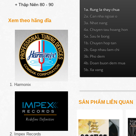
+ Thập Niên 80 - 90
1a. Rung la thay chua
2a. Can nha ngoai o
Xem theo hãng đĩa
3a. Nhat nang
4a. Chuyen tau hoang hon
5a. Sau le bong
1b. Chuyen hop tan
2b. Gap nhau lam chi
3b. Pho dem
4b. Doan buon dem mua
5b. Xa vang
1. Harmonix
SẢN PHẨM LIÊN QUAN
2. Impex Records