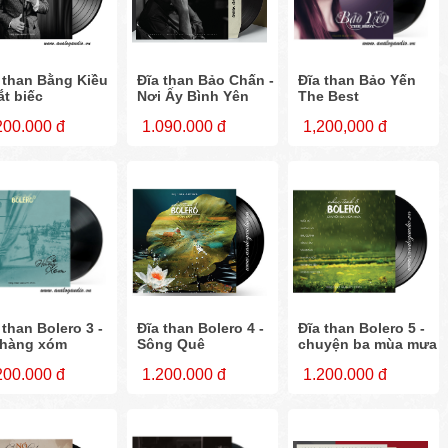
 than Bằng Kiều
Đĩa than Bảo Chấn -
Đĩa than Bảo Yến
ắt biếc
Nơi Ấy Bình Yên
The Best
200.000 đ
1.090.000 đ
1,200,000 đ
 than Bolero 3 -
Đĩa than Bolero 4 -
Đĩa than Bolero 5 -
 hàng xóm
Sông Quê
chuyện ba mùa mưa
200.000 đ
1.200.000 đ
1.200.000 đ