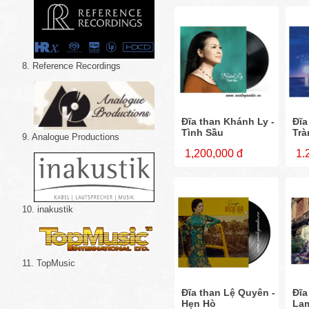
8. Reference Recordings
Đĩa than Khánh Ly -
Đĩa
Tình Sầu
Trà
9. Analogue Productions
1,200,000 đ
1.
10. inakustik
11. TopMusic
Đĩa than Lệ Quyên -
Đĩa
Hẹn Hò
La