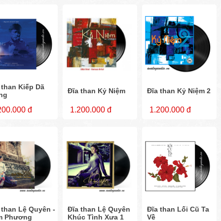
 than Kiếp Dã
Đĩa than Kỷ Niệm
Đĩa than Kỷ Niệm 2
ng
200.000 đ
1.200.000 đ
1.200.000 đ
 than Lệ Quyên -
Đĩa than Lệ Quyên
Đĩa than Lối Cũ Ta
m Phương
Khúc Tình Xưa 1
Về