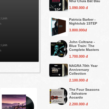
Như Chưa Bắt Đầu
1.090.000 đ
 Linh
Patricia Barber -
Nightclub 1STEP
n
3.800.000đ
John Coltrane -
 Linh
Blue Train: The
Complete Masters
n
1.700.000 đ
NAGRA 70th Year
Anniversary
Collection
2.100.000 đ
The Four Seasons
- Salvatore
Accardo
2.200.000 đ