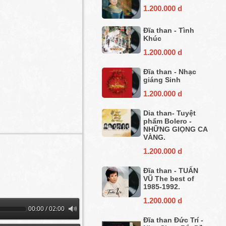
1.200.000 d
Đĩa than - Tình
Khúc
1.200.000 d
Đĩa than - Nhạc
giáng Sinh
1.200.000 d
Dia than- Tuyệt
phẩm Bolero -
NHỮNG GIỌNG CA
VÀNG.
1.200.000 d
Đĩa than - TUẤN
VŨ The best of
1985-1992.
1.200.000 d
00:00 / 02:00
Đĩa than Đức Trí -