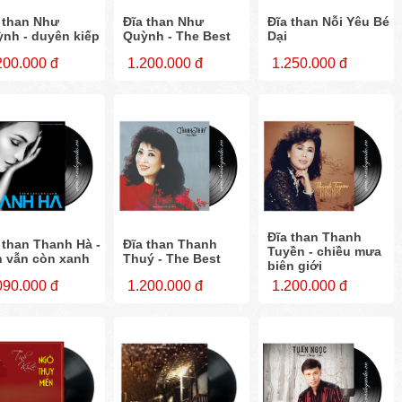
 than Như
Đĩa than Như
Đĩa than Nỗi Yêu Bé
nh - duyên kiếp
Quỳnh - The Best
Dại
200.000 đ
1.200.000 đ
1.250.000 đ
Đĩa than Thanh
 than Thanh Hà -
Đĩa than Thanh
Tuyền - chiều mưa
h vẫn còn xanh
Thuý - The Best
biên giới
090.000 đ
1.200.000 đ
1.200.000 đ