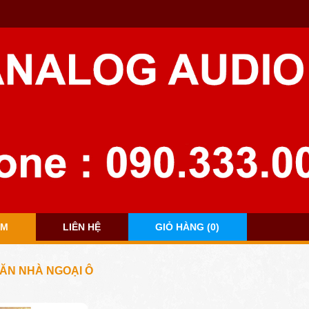
ẨM
LIÊN HỆ
GIỎ HÀNG (0)
CĂN NHÀ NGOẠI Ô