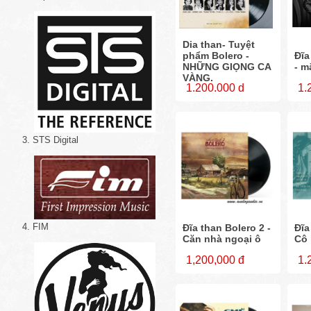
Dia than- Tuyệt
phẩm Bolero -
Đĩa
NHỮNG GIỌNG CA
- m
VÀNG.
1.200.000 d
1.
3. STS Digital
4. FIM
Đĩa than Bolero 2 -
Đĩa
Căn nhà ngoại ô
Cô
1,200,000 đ
1.