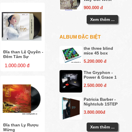
900.000 đ
Xem thêm ...
ALBUM ĐẶC BIỆT
the three blind
Đĩa than Lệ Quyên -
mice 45 box
Đêm Tâm Sự
5.200.000 đ
1.000.000 đ
The Gryphon -
Power & Grace 1
2.500.000 đ
Patricia Barber -
Nightclub 1STEP
3.800.000đ
Đĩa than Ly Rượu
Xem thêm ...
Mừng